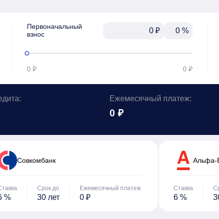
Первоначальный

₽
%
взнос
0 ₽
0 ₽
едита:
Ежемесячный платеж:
0 ₽
Cовкомбанк
Альфа-
Ставка
Срок до
Ежемесячный платеж
Ставка
С
6 %
30 лет
0 ₽
6 %
3