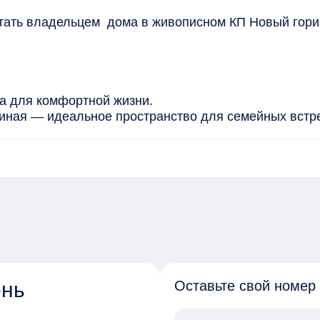
ть владельцем  дома в живописном КП Новый горизон
а для комфортной жизни.

тиная — идеальное пространство для семейных встреч
сада, бани и гаража.

 комфорта.

ктура, а школа находится в Субботина. Ваших детей
ение.

лает покупку еще более выгодной!
ень
Оставьте свой номер