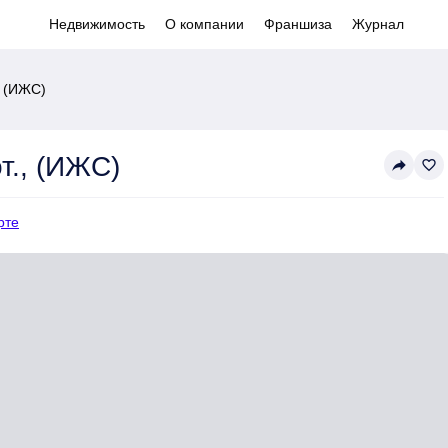
Недвижимость
О компании
Франшиза
Журнал
., (ИЖС)
от., (ИЖС)
reply
favorite_border
рте