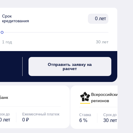
Срок

лет
кредитования
1 год
30 лет
Отправить заявку на
расчет
Всероссийский банк 
Банк
регионов
рок до
Ежемесячный платеж
Ставка
Срок до
Е
0 лет
0 ₽
6 %
30 лет
0