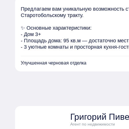
Предлагаем вам уникальную возможность ста
Старотобольскому тракту. 

✨ Основные характеристики:

- Дом 3+

- Площадь дома: 95 кв.м — достаточно мест
- 3 уютные комнаты и просторная кухня-гос
- Участок 6,5 соток — достаточно места для 
- Газ на участке — все удобства для вашего
Улучшенная черновая отделка
 Инфраструктура:

Рядом с КП есть вся необходимая инфрастру
автобусе, что обеспечит им комфортное обуч
Дом подходит под сельскую ипотеку, что де
Григорий Пив
Агент по недвижимости