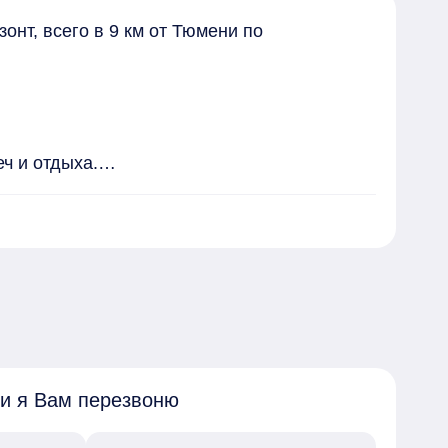
т, всего в 9 км от Тюмени по 
 и отдыха.

 будет удобно возить на школьном 
 и я Вам перезвоню