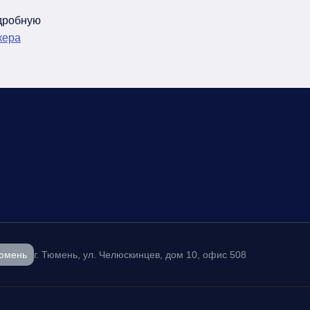
одробную
кера
юмень
г. Тюмень, ул. Челюскинцев, дом 10, офис 508