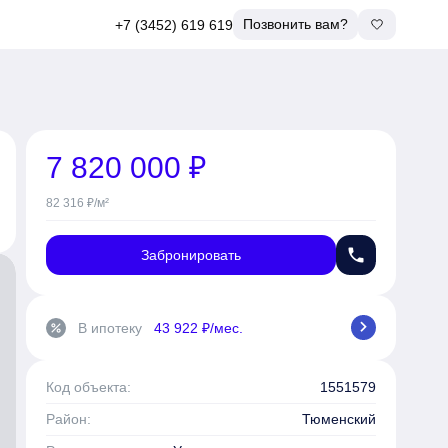
Позвонить вам?
+7 (3452) 619 619
7 820 000 ₽
82 316 ₽/м²
phone
Забронировать
chevron_right
В ипотеку
43 922 ₽/мес.
percent
Код объекта:
1551579
Район:
Тюменский