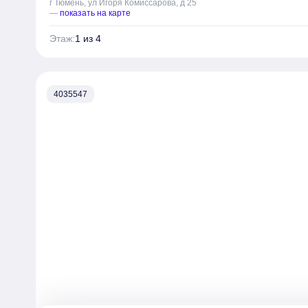
г Тюмень, ул Игоря Комиссарова, д 25
—
показать на карте
Этаж:
1 из 4
4035547