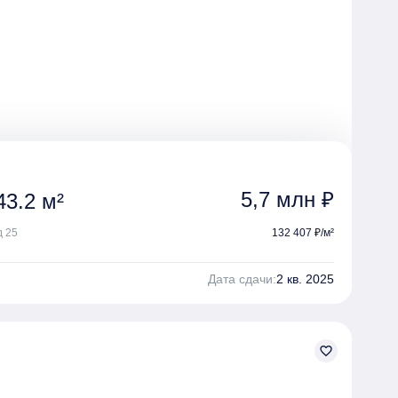
5,7 млн ₽
3.2 м²
д 25
132 407 ₽/м²
Дата сдачи:
2 кв. 2025
favorite_border