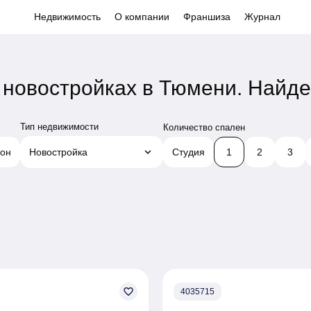
Недвижимость
О компании
Франшиза
Журнал
 новостройках в Тюмени.
Найде
Тип недвижимости
Количество спален
keyboard_arrow_down
он
Новостройка
Студия
1
2
3
favorite_border
4035715