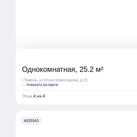
создают спокойный ритм застройки.
Однокомнатная, 25.2 м²
г Тюмень, ул Игоря Комиссарова, д 25
—
показать на карте
Этаж:
4 из 4
4035563