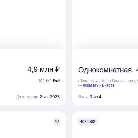
4,9 млн ₽
Однокомнатная, 4
194 841 ₽/м²
г Тюмень, ул Игоря Комиссарова, 
—
показать на карте
Дата сдачи:
2 кв. 2025
Этаж:
3 из 4
favorite_border
4035562