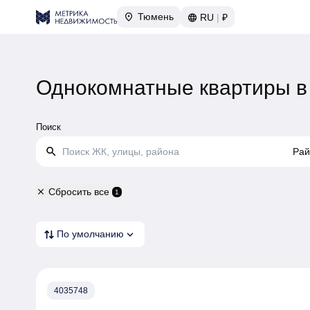
Тюмень
RU
|
₽
Однокомнатные квартиры в
Поиск
search
Рай
Сбросить все
close
1
expand_more
По умолчанию
4035748