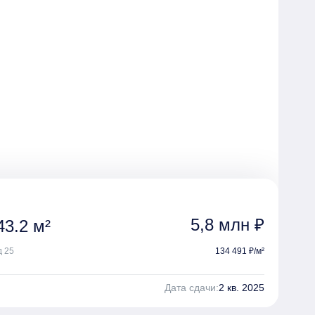
5,8 млн ₽
3.2 м²
д 25
134 491 ₽/м²
Дата сдачи:
2 кв. 2025