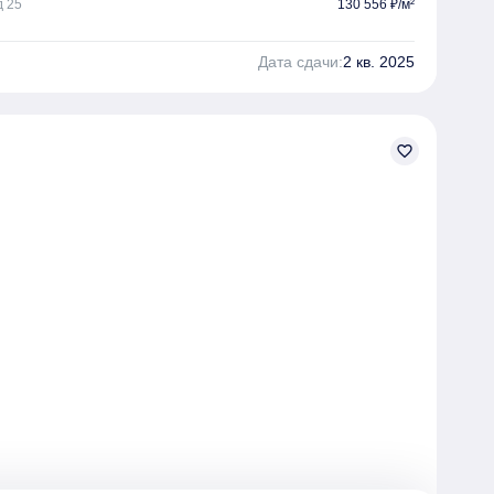
д 25
130 556 ₽/м²
Дата сдачи:
2 кв. 2025
favorite_border