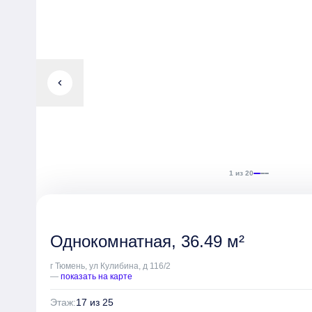
chevron_left
1 из 20
Однокомнатная, 36.49 м²
г Тюмень, ул Кулибина, д 116/2
—
показать на карте
Этаж:
17 из 25