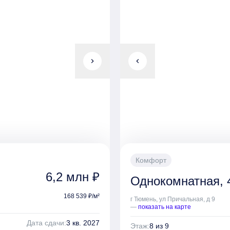
chevron_right
chevron_left
Комфорт
6,2 млн ₽
Однокомнатная, 4
168 539 ₽/м²
г Тюмень, ул Причальная, д 9
—
показать на карте
Дата сдачи:
3 кв. 2027
Этаж:
8 из 9