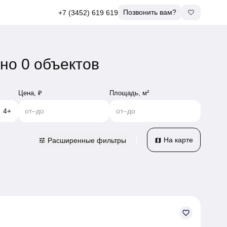
Позвонить вам?
+7 (3452) 619 619
но 0 объектов
Цена, ₽
Площадь, м²
4+
от
–
до
от
–
до
На карте
Расширенные фильтры
tune
map
favorite_border