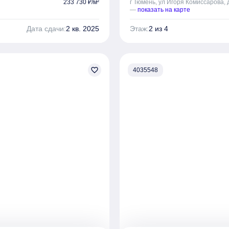
233 730 ₽/м²
г Тюмень, ул Игоря Комиссарова, 
—
показать на карте
Дата сдачи:
2 кв. 2025
Этаж:
2 из 4
favorite_border
4035548