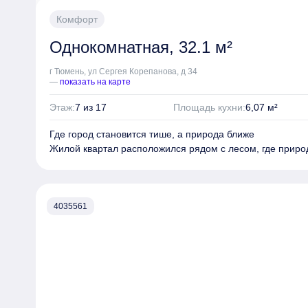
Квартал "Мятный" — это не просто жилой комплекс, а но
Комфорт
современные технологии и комфорт сочетаются с уник
безопасностью, создавая идеальное пространство для 
Однокомнатная, 32.1 м²
г Тюмень, ул Сергея Корепанова, д 34
—
показать на карте
Этаж:
7 из 17
Площадь кухни:
6,07 м²
Где город становится тише, а природа ближе
Жилой квартал расположился рядом с лесом, где приро
повседневной жизни.
Четыре дома переменной этажности и два многоуровне
4035561
квартальную застройку с собственной инфраструктурой.
машин, наполнены зелеными маршрутами для прогулок
игр и местами для отдыха всей семьи.
Архитектура квартала выдержана в светлой природной 
окружающего ландшафта. Переменная этажность и мяг