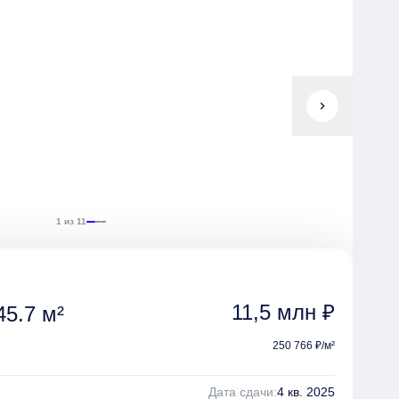
chevron_right
1 из 11
11,5 млн ₽
5.7 м²
250 766 ₽/м²
Дата сдачи:
4 кв. 2025