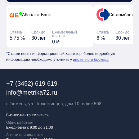
Абсолют Банк
Cовкомбанк
Ставка
Срок до
Ежемесячный
Ставка
Срок до
Е
платеж
5,75 %
30 лет
6 %
30 лет
0
0 ₽
*Ставки носят информационный характер, более подробную
информацию необходимо уточнить у
ипотечного брокера
+7 (3452) 619 619
info@metrika72.ru
г. Тюмень, ул. Челюскинцев, дом 10, офис 508
Бизнес-центр «Альянс»
Офис работает
Ежедневно с 9:00 до 21:00
Звонки принимаются