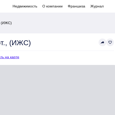
Недвижимость
О компании
Франшиза
Журнал
., (ИЖС)
от., (ИЖС)
reply
favorite_border
ть на карте