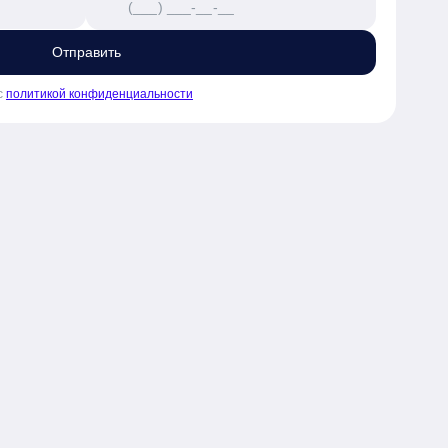
Отправить
льных участка.

с
политикой конфиденциальности
ров.

дезии до использованных строительных 
 номеру телефона.