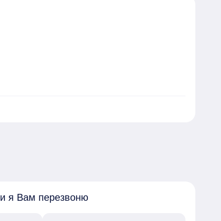
отельная.

 и я Вам перезвоню