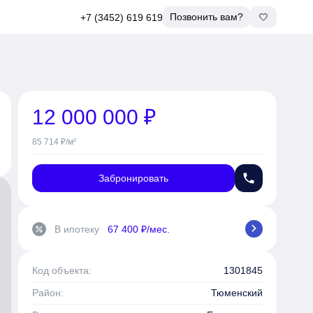
Позвонить вам?
+7 (3452) 619 619
12 000 000 ₽
85 714 ₽/м²
phone
Забронировать
chevron_right
В ипотеку
67 400 ₽/мес.
percent
Код объекта:
1301845
Район:
Тюменский