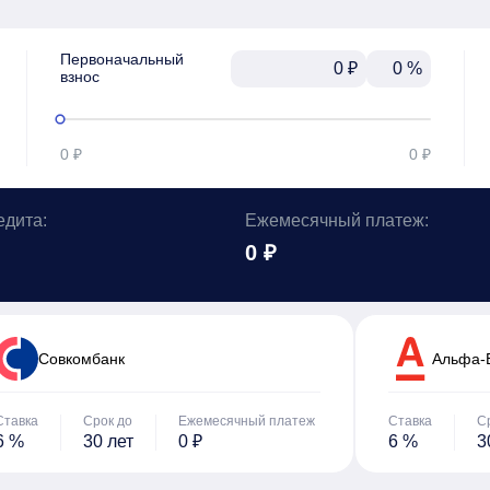
Первоначальный

₽
%
взнос
0 ₽
0 ₽
едита:
Ежемесячный платеж:
0 ₽
Cовкомбанк
Альфа-
Ставка
Срок до
Ежемесячный платеж
Ставка
С
6 %
30 лет
0 ₽
6 %
3