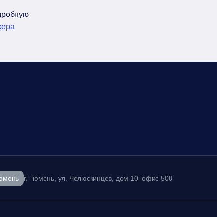
одробную
кера
юмень
г. Тюмень, ул. Челюскинцев, дом 10, офис 508