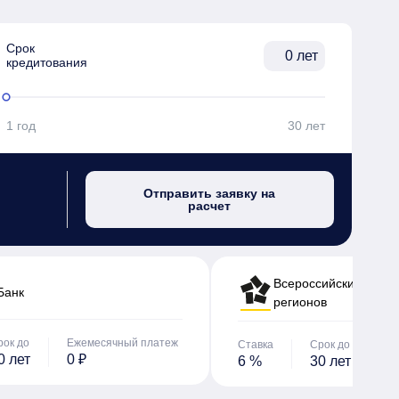
Срок

лет
кредитования
1 год
30 лет
Отправить заявку на
расчет
Всероссийский банк 
Банк
регионов
рок до
Ежемесячный платеж
Ставка
Срок до
Е
0 лет
0 ₽
6 %
30 лет
0