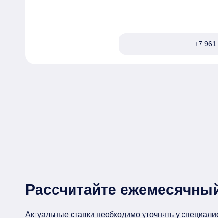
• Близко к лесному массиву Отопление газо
📍

• Возможно приобретение двух домов вместе
+7 961 
🚁 Близко к городу, мы экономим свое время
✅ Реальный дом в продаже, строительный на
материалов

📞 Для получения дополнительной информац
Рассчитайте ежемесячный
Актуальные ставки необходимо уточнять у специали