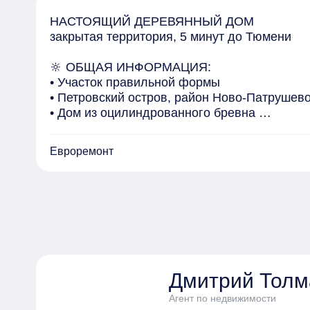
НАСТОЯЩИЙ ДЕРЕВЯННЫЙ ДОМ

закрытая территория, 5 минут до Тюмени

🔆 ОБЩАЯ ИНФОРМАЦИЯ:

• Участок правильной формы

• Петровский остров, район Ново-Патрушево
• Дом из оцилиндрованного бревна 

🏡 ТЕХНИЧЕСКИЕ РЕШЕНИЯ:

Евроремонт
• На первом этаже на полу плитка — тёплый 
• Стены обшиты блок-хаусом из сосны.

• Первый этаж: прихожая, кухня-гостиная (27
•  Второй этаж: две спальни по 15 м², прост
• Территория: финская беседка с барбекю, т
Ⓜ️ КОМФОРТ:

• Участок с хорошим заездом, высокое место
Дмитрий Толм
• Престижный район и комфортное размещен
• Безопасность и комфорт, нет посторонних

Агент по недвижимости