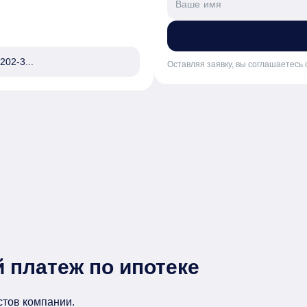
вое, водоснабжение — скважина

, или по раздельности путём размежевания на 2 земе
202-3...
Оставляя заявку, вы соглашаетесь 
, 10 минут на авто, по 6 полосной дороге без светофо
дзор вели на всех этапах, вся информация - от гео
ии и организации просмотра звоните по указанному
 платеж по ипотеке
стов компании.