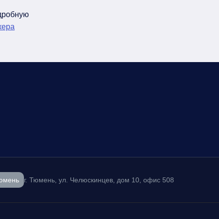
одробную
кера
юмень
г. Тюмень, ул. Челюскинцев, дом 10, офис 508