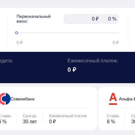
Первоначальный

₽
%
взнос
0 ₽
0 ₽
едита:
Ежемесячный платеж:
0 ₽
Cовкомбанк
Альфа-
Ставка
Срок до
Ежемесячный платеж
Ставка
С
6 %
30 лет
0 ₽
6 %
3