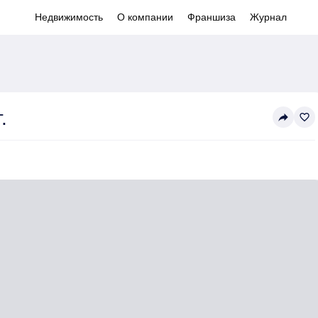
Недвижимость
О компании
Франшиза
Журнал
.
reply
favorite_border