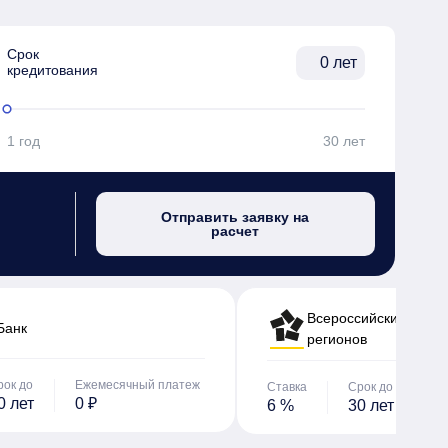
Срок

лет
кредитования
1 год
30 лет
Отправить заявку на
расчет
Всероссийский банк 
Банк
регионов
рок до
Ежемесячный платеж
Ставка
Срок до
Е
0 лет
0 ₽
6 %
30 лет
0