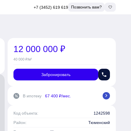
Позвонить вам?
+7 (3452) 619 619
12 000 000 ₽
40 000 ₽/м²
phone
Забронировать
chevron_right
В ипотеку
67 400 ₽/мес.
percent
Код объекта:
1242598
Район:
Тюменский