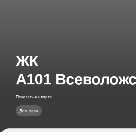
ЖК
А101 Всеволожс
Показать на карте
Дом сдан