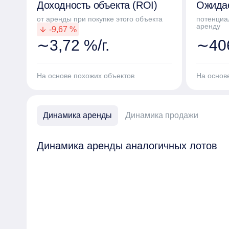
Доходность объекта (ROI)
Ожида
от аренды при покупке этого объекта
потенциа
аренду
-9,67 %
arrow_downward
∼3,72 %/г.
∼406
На основе похожих объектов
На основ
Динамика аренды
Динамика продажи
Динамика аренды аналогичных лотов