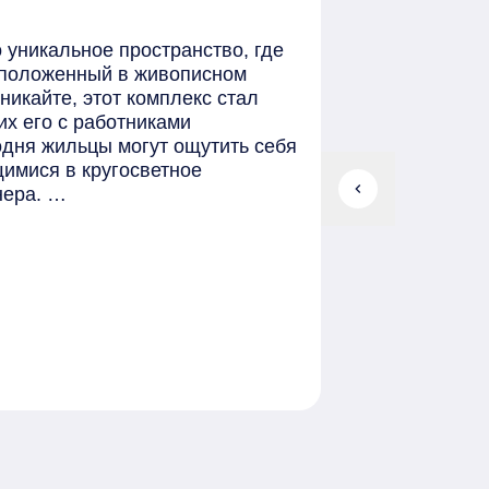
 уникальное пространство, где
асположенный в живописном
икайте, этот комплекс стал
их его с работниками
одня жильцы могут ощутить себя
имися в кругосветное
chevron_left
нера.
оей оригинальностью: секции
 корабельного профиля.
ми доминантами напоминает
талу уникальный характер.
ветах и разнообразных
 композитных панелей, что
итектурная подсветка, которая