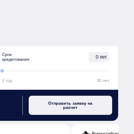
Срок

лет
кредитования
1 год
30 лет
Отправить заявку на
расчет
Всероссийский банк 