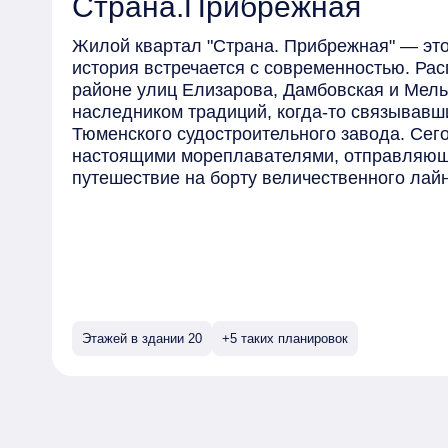
Страна.Прибрежная
Жилой квартал "Страна. Прибрежная" — это
история встречается с современностью. Р
районе улиц Елизарова, Дамбовская и Мельн
наследником традиций, когда-то связывавш
Тюменского судостроительного завода. Сег
настоящими мореплавателями, отправляющ
путешествие на борту величественного лай
Архитектура жилого комплекса удивляет св
расположены полукругом, создавая эффект
Разноуровневая структура с выразительны
трубы и капитанский мостик, придавая квар
Фасады зданий выполнены в контрастных ц
Этажей в здании 20
+5 таких планировок
материалах — от декоративного кирпича до
создает динамичный и современный облик.
Особую атмосферу этому месту придает арх