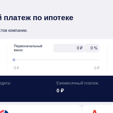
 платеж по ипотеке
стов компании.
Первоначальный

₽
%
взнос
0 ₽
0 ₽
едита:
Ежемесячный платеж:
0 ₽