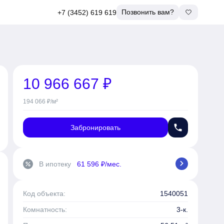
Позвонить вам?
+7 (3452) 619 619
10 966 667 ₽
194 066 ₽/м²
phone
Забронировать
chevron_right
В ипотеку
61 596 ₽/мес.
percent
Код объекта:
1540051
Комнатность:
3-к.