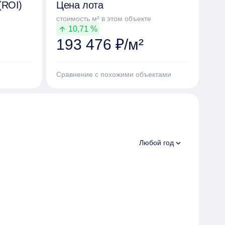
(ROI)
Цена лота
стоимость м² в этом объекте
10,71 %
arrow_upward
193 476 ₽/м²
Сравнение с похожими объектами
expand_more
Любой год