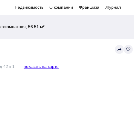
Недвижимость
О компании
Франшиза
Журнал
ехкомнатная, 56.51 м²
reply
favorite_border
д 42 к 1
—
показать на карте