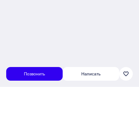
favorite_border
Позвонить
Написать