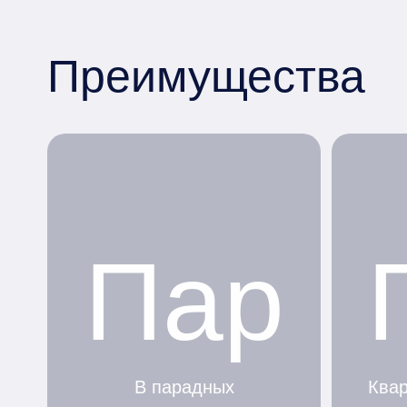
Преимущества
Пар
В парадных
Квар