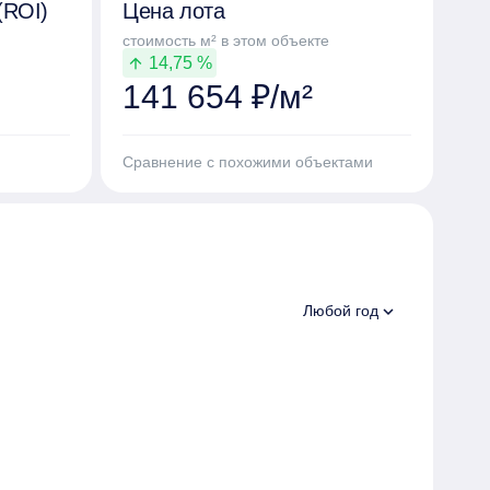
(ROI)
Цена лота
стоимость м² в этом объекте
14,75 %
arrow_upward
141 654 ₽/м²
Сравнение с похожими объектами
expand_more
Любой год