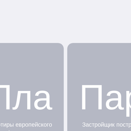
Пла
Па
тиры европейского
Застройщик пост