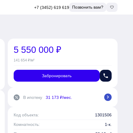
Позвонить вам?
+7 (3452) 619 619
5 550 000 ₽
141 654 ₽/м²
phone
Забронировать
chevron_right
В ипотеку
31 173 ₽/мес.
percent
Код объекта:
1301506
Комнатность:
1-к.