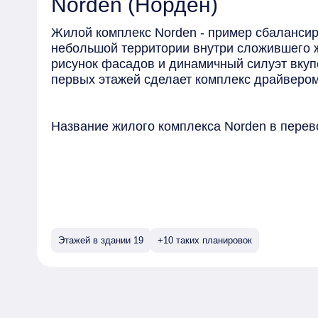
Norden (Норден)
Жилой комплекс Norden - пример сбалансир
небольшой территории внутри сложившего 
рисунок фасадов и динамичный силуэт вку
первых этажей сделает комплекс драйверо
Название жилого комплекса Norden в перев
дома с лаконичной архитектурой, закрытым
благоустройством расположатся на улице М
историческая улица района, который когда
земли за северной чертой Тюмени. Она со
и напоминает о труде мелиораторов, благод
земле можно жить с комфортом.
Этажей в здании 19
+10 таких планировок
За комфорт в домах Norden отвечает европ
и строительству. Жилой комплекс из двух с
каркасной технологии. Она обеспечивает х
быстроту строительства и высокую надежнос