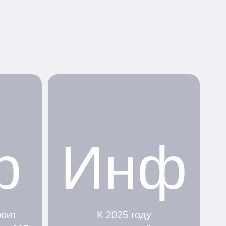
р
Инф
роит
К 2025 году