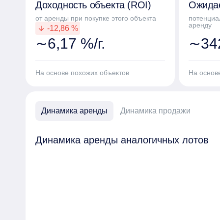
Доходность объекта (ROI)
Ожида
от аренды при покупке этого объекта
потенциа
аренду
-12,86 %
arrow_downward
∼6,17 %/г.
∼342
На основе похожих объектов
На основ
Динамика аренды
Динамика продажи
Динамика аренды аналогичных лотов