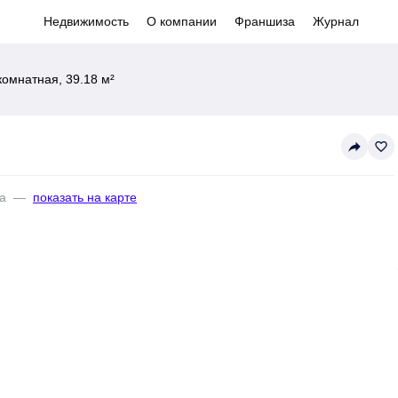
Недвижимость
О компании
Франшиза
Журнал
омнатная, 39.18 м²
reply
favorite_border
а
—
показать на карте