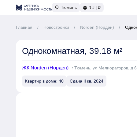
Тюмень
RU
|
₽
Главная
/
Новостройки
/
Norden (Норден)
/
Однок
Однокомнатная, 39.18 м²
ЖК Norden (Норден)
г Тюмень, ул Мелиораторов, д 6
Квартир в доме: 40
Сдача II кв. 2024