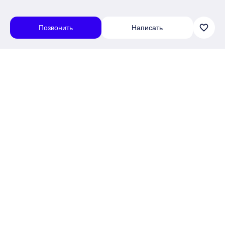
favorite_border
Позвонить
Написать
О проекте
Жилой квартал "Меридиан Слобода" в Тюмени - это
идеальное сочетание современного комфорта и природной
гармонии. Расположенный в зеленой зоне рядом с будущим
Комарово парком, он предлагает жителям уникальную
возможность насладиться тишиной и свежим воздухом, не
отказываясь от всех преимуществ городской жизни.