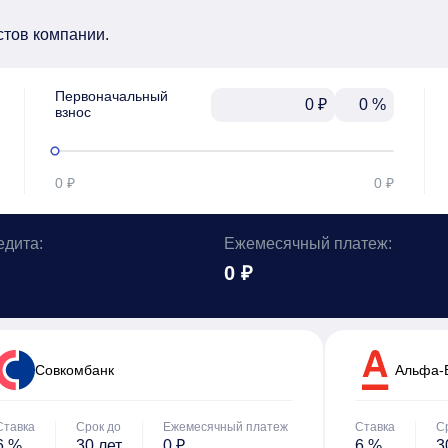
стов компании.
Первоначальный

₽
%
взнос
0 ₽
0 ₽
едита:
Ежемесячный платеж:
0 ₽
Cовкомбанк
Альфа-
Ставка
Срок до
Ежемесячный платеж
Ставка
С
6 %
30 лет
0 ₽
6 %
3