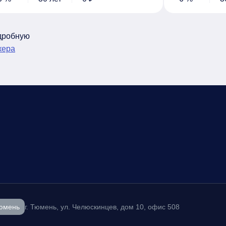
одробную
кера
юмень
г. Тюмень, ул. Челюскинцев, дом 10, офис 508