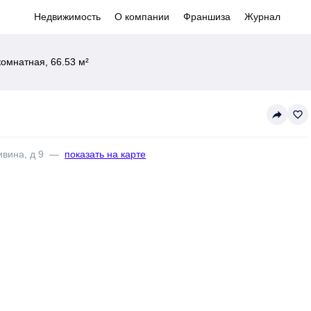
Недвижимость
О компании
Франшиза
Журнал
комнатная, 66.53 м²
reply
favorite_border
вина, д 9
—
показать на карте