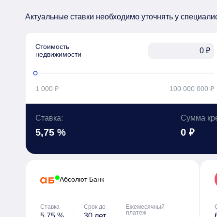
Актуальные ставки необходимо уточнять у специали
Стоимость

₽
недвижимости
1 000 ₽
100 000 000 ₽
Ставка:
Сумма кр
5,75 %
0 ₽
Абсолют Банк
Ставка
Срок до
Ежемесячный
платеж
5,75 %
30 лет