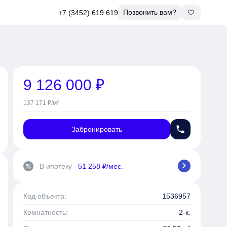
Позвонить вам?
+7 (3452) 619 619
9 126 000 ₽
137 171 ₽/м²
phone
Забронировать
chevron_right
В ипотеку
51 258 ₽/мес.
percent
Код объекта:
1536957
Комнатность:
2-к.