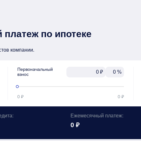
 платеж по ипотеке
стов компании.
Первоначальный

₽
%
взнос
0 ₽
0 ₽
едита:
Ежемесячный платеж:
0 ₽