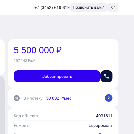
Позвонить вам?
+7 (3452) 619 619
5 500 000 ₽
157 143 ₽/м²
phone
Забронировать
chevron_right
В ипотеку
30 892 ₽/мес.
percent
Код объекта:
4031811
Ремонт:
Евроремонт