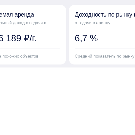
24/7

доступ к которому можно смотреть через приложение
емая аренда
Доходность по рынку 
ень безопасности и приватности. Никаких посторонн
льный доход от сдачи в
от сдачи в аренду
АРНОЙ ЛОКАЦИИ

 189 ₽/г.
6,7 %
ичная транспортная развязка позволяет быстро добр
 необходимое для повседневной жизни.

е похожих объектов
Средний показатель по рынку
упайте! Жду на просмотры, покажу все детали и пом
т банков-партнеров. Подаем заявку онлайн в нескол