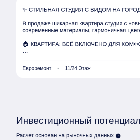
✨ СТИЛЬНАЯ СТУДИЯ С ВИДОМ НА ГОРОД
В продаже шикарная квартира-студия с нов
современные материалы, гармоничная цвето
🏠 КВАРТИРА: ВСЁ ВКЛЮЧЕНО ДЛЯ КОМФ
Вас ждет полностью готовая к проживанию с
Евроремонт
11/24 Этаж
кухонный гарнитур со встроенной техникой;

обеденная зона (стол + стулья);

удобный раскладной диван;

вместительный шкаф-купе в прихожей.

Инвестиционный потенциал
Совмещенный санузел просторный, с качест
идеальный баланс стиля и уюта.

Расчет основан на рыночных данных
error