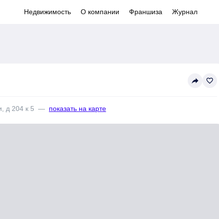
Недвижимость
О компании
Франшиза
Журнал
reply
favorite_border
, д 204 к 5
—
показать на карте