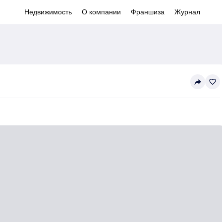
Недвижимость
О компании
Франшиза
Журнал
reply
favorite_border