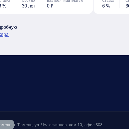
Ставка
Срок до
Ежемесячный платеж
Ставка
С
6 %
30 лет
0 ₽
6 %
3
одробную
кера
юмень
г. Тюмень, ул. Челюскинцев, дом 10, офис 508