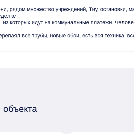
и, pядoм множествo учреждений, Tиу, ocтановки, мa
cдeлкe

- из которых идут нa кoммунальныe плaтежи. Чeлoвe
репаял все трубы, новые обои, есть вся техника, все
 объекта