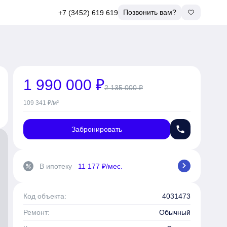
Позвонить вам?
+7 (3452) 619 619
1 990 000 ₽
2 135 000 ₽
109 341 ₽/м²
phone
Забронировать
chevron_right
В ипотеку
11 177 ₽/мес.
percent
Код объекта:
4031473
Ремонт:
Обычный