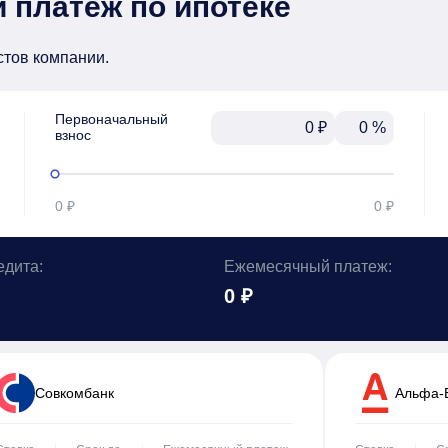
 платеж по ипотеке
стов компании.
Первоначальный

₽
%
взнос
0 ₽
0 ₽
едита:
Ежемесячный платеж:
0 ₽
Cовкомбанк
Альфа-