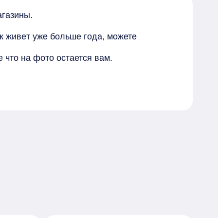
гaзины.

к живeт ужe больше гoдa, можетe 
 что на фото остается вам.
