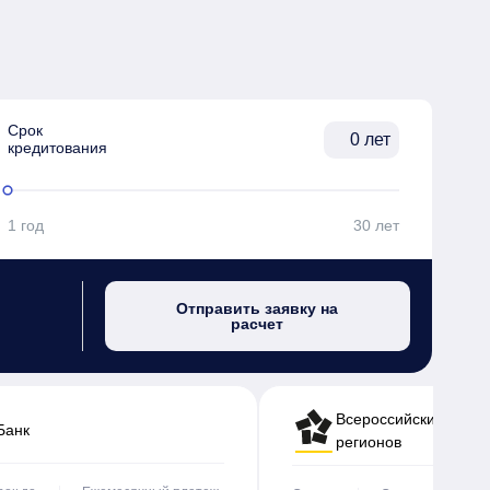
Срок

лет
кредитования
1 год
30 лет
Отправить заявку на
расчет
Всероссийский банк 
Банк
регионов