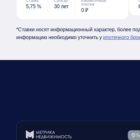
Ставка
Срок до
Ежемесячный
платеж
5,75 %
30 лет
0 ₽
*Ставки носят информационный характер, более п
информацию необходимо уточнить у
ипотечного бро
Т