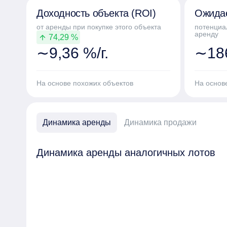
Доходность объекта (ROI)
Ожида
от аренды при покупке этого объекта
потенциа
аренду
74,29 %
arrow_upward
∼9,36 %/г.
∼186
На основе похожих объектов
На основ
Динамика аренды
Динамика продажи
Динамика аренды аналогичных лотов