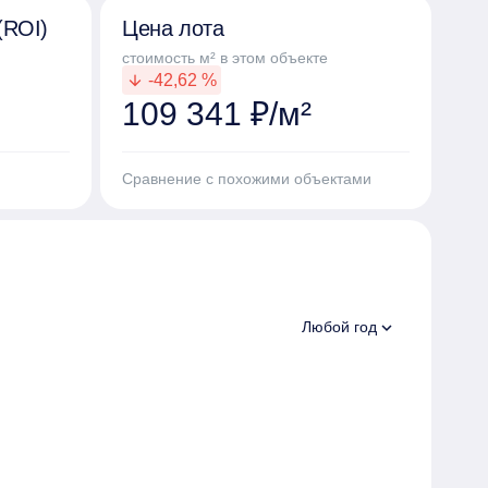
(ROI)
Цена лота
стоимость м² в этом объекте
-42,62 %
arrow_downward
109 341 ₽/м²
Сравнение с похожими объектами
expand_more
Любой год