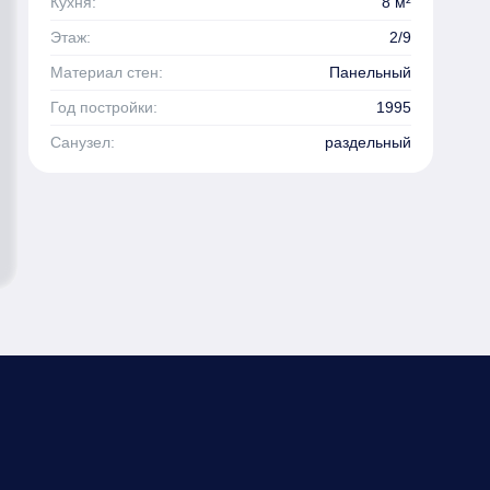
Кухня:
8 м²
Этаж:
2/9
Материал стен:
Панельный
Год постройки:
1995
Санузел:
раздельный