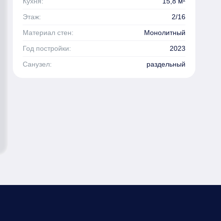
Кухня:
15,8 м²
Этаж:
2/16
Материал стен:
Монолитный
Год постройки:
2023
Санузел:
раздельный