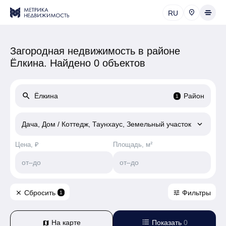
RU
Загородная недвижимость в районе
Ёлкина.
Найдено 0 объектов
search
Район
1
keyboard_arrow_down
Дача, Дом / Коттедж, Таунхаус, Земельный участок
Цена, ₽
Площадь, м²
от
–
до
от
–
до
Сбросить
Фильтры
close
tune
1
format_list_bulleted
На карте
Показать
0
map