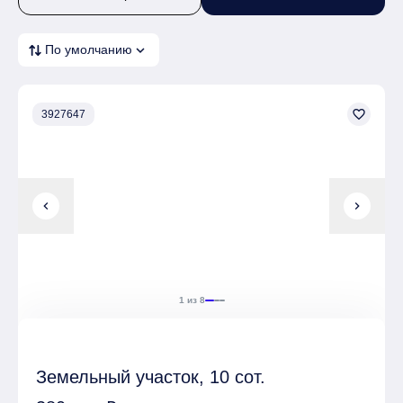
expand_more
По умолчанию
favorite_border
3927647
chevron_left
chevron_right
1 из 8
Земельный участок, 10 сот.