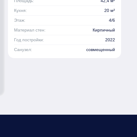
Площадь:
42,4 м²
Кухня:
20 м²
Этаж:
4/6
Материал стен:
Кирпичный
Год постройки:
2022
Санузел:
совмещенный